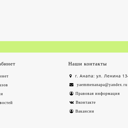
абинет
Наши контакты
г. Анапа: ул. Ленина 13
инет
yaemmenanapa@yandex.ru
азов
Правовая информация
ки
Вконтакте
востей
Вакансии