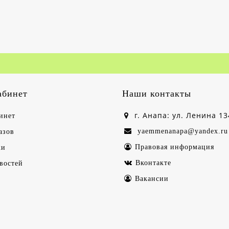
абинет
Наши контакты
г. Анапа: ул. Ленина 13
инет
yaemmenanapa@yandex.ru
азов
Правовая информация
ки
Вконтакте
востей
Вакансии