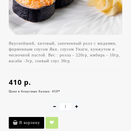
Вкуснейший, хитовый, запеченный ролл с мидиями,
фирменным соусом Яки, соусом Унаги, кунжутом и
чесночной пастой. Вес : ролла - 220гр, имбирь - 10гр,
васаби -3гр, соевый соус 30гр.
410 р.
Цена в бонусных баллах: 410*
В корзину